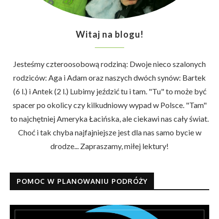
Witaj na blogu!
Jesteśmy czteroosobową rodziną: Dwoje nieco szalonych
rodziców: Aga i Adam oraz naszych dwóch synów: Bartek
(6 l.) i Antek (2 l.) Lubimy jeździć tu i tam. "Tu" to może być
spacer po okolicy czy kilkudniowy wypad w Polsce. "Tam"
to najchętniej Ameryka Łacińska, ale ciekawi nas cały świat.
Choć i tak chyba najfajniejsze jest dla nas samo bycie w
drodze... Zapraszamy, miłej lektury!
POMOC W PLANOWANIU PODRÓŻY