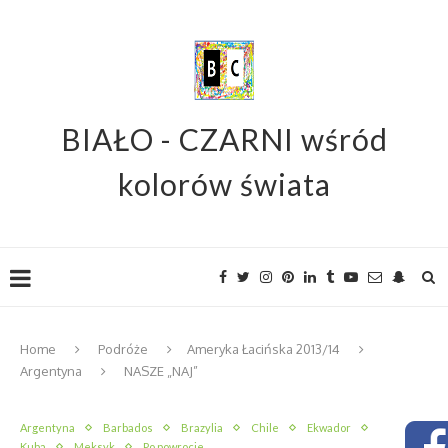
BIAŁO - CZARNI wśród
kolorów świata
Home
Podróże
Ameryka Łacińska 2013/14
Argentyna
NASZE „NAJ”
Argentyna
Barbados
Brazylia
Chile
Ekwador
Kuba
Meksyk
Po powrocie