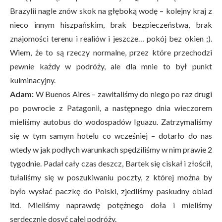
Brazylii nagle znów skok na głęboką wodę – kolejny kraj z
nieco innym hiszpańskim, brak bezpieczeństwa, brak
znajomości terenu i realiów i jeszcze… pokój bez okien ;).
Wiem, że to są rzeczy normalne, przez które przechodzi
pewnie każdy w podróży, ale dla mnie to był punkt
kulminacyjny.
Adam:
W Buenos Aires – zawitaliśmy do niego po raz drugi
po powrocie z Patagonii, a następnego dnia wieczorem
mieliśmy autobus do wodospadów Iguazu. Zatrzymaliśmy
się w tym samym hotelu co wcześniej – dotarło do nas
wtedy w jak podłych warunkach spędziliśmy w nim prawie 2
tygodnie. Padał cały czas deszcz, Bartek się ciskał i złościł,
tułaliśmy się w poszukiwaniu poczty, z której można by
było wysłać paczkę do Polski, zjedliśmy paskudny obiad
itd. Mieliśmy naprawdę potężnego doła i mieliśmy
serdecznie dosyć całej podróży.