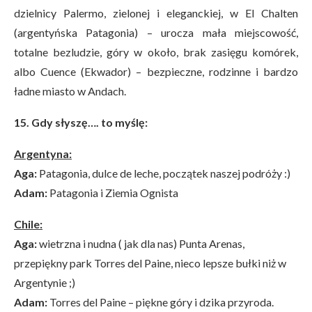
dzielnicy Palermo, zielonej i eleganckiej, w El Chalten
(argentyńska Patagonia) – urocza mała miejscowość,
totalne bezludzie, góry w około, brak zasięgu komórek,
albo Cuence (Ekwador) – bezpieczne, rodzinne i bardzo
ładne miasto w Andach.
15. Gdy słyszę…. to myślę:
Argentyna:
Aga:
Patagonia, dulce de leche, początek naszej podróży :)
Adam:
Patagonia i Ziemia Ognista
Chile:
Aga:
wietrzna i nudna ( jak dla nas) Punta Arenas,
przepiękny park Torres del Paine, nieco lepsze bułki niż w
Argentynie ;)
Adam:
Torres del Paine – piękne góry i dzika przyroda.