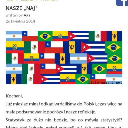
NASZE „NAJ”
written by
Aga
26 kwietnia 2014
Kochani,
Już miesiąc minął odkąd wróciliśmy do Polski, czas więc na
małe podsumowanie podróży i nasze refleksje.
Statystyk za dużo nie będzie, bo co mówią statystyki?
Mogą dać jedynie ogląd sytuacji a i tak sedno tkwi w