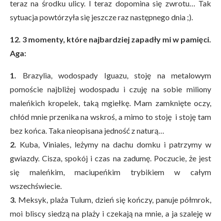
teraz na środku ulicy. I teraz dopomina się zwrotu… Tak
sytuacja powtórzyła się jeszcze raz następnego dnia ;).
12. 3 momenty, które najbardziej zapadły mi w pamięci.
Aga:
1.
Brazylia, wodospady Iguazu, stoję na metalowym
pomoście najbliżej wodospadu i czuję na sobie miliony
maleńkich kropelek, taką mgiełkę. Mam zamknięte oczy,
chłód mnie przenika na wskroś, a mimo to stoję i stoję tam
bez końca. Taka nieopisana jedność z naturą…
2.
Kuba, Viniales, leżymy na dachu domku i patrzymy w
gwiazdy. Cisza, spokój i czas na zadumę. Poczucie, że jest
się maleńkim, maciupeńkim trybikiem w całym
wszechświecie.
3.
Meksyk, plaża Tulum, dzień się kończy, panuje półmrok,
moi bliscy siedzą na plaży i czekają na mnie, a ja szaleję w