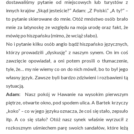
dostawaliśmy pytanie od miejscowych lub turystów z
innych krajów „Skąd jesteście?” Adam: „Z Polski.” „A ty?” –
to pytanie skierowane do mnie. Otóż mnóstwo osób brało
mnie za latynoskę ze względu na moja urodę oraz fakt, że
mówię po hiszpańsku (mimo, że wciąż słabo).
No i pytanie kilku osób anglo bądź hiszpańsko języcznych,
którzy prowadzili „dyskusję” z naszym synem. On im coś
zawzięcie opowiadał, a oni potem prosili o tłumaczenie,
tyle, że… my nie wiemy co on do nich mówił, bo to był jego
własny język. Zawsze byli bardzo zdziwieni i rozbawieni tą
sytuacją.
Adam:
Nasz pokój w Hawanie na wysokim pierwszym
piętrze, otwarte okno, pod spodem ulica. A Bartek krzyczy
„koko” – co w jego języku oznacza, że coś się stało, zepsuło
itp. A co się stało? Otóż nasz synek właśnie wyrzucił z
rozkosznym uśmiechem parę swoich sandałów, które leżą