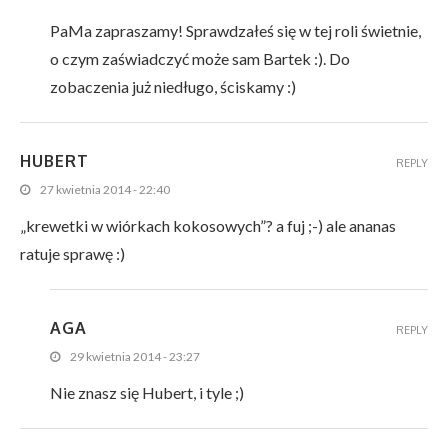
PaMa zapraszamy! Sprawdzałeś się w tej roli świetnie,
o czym zaświadczyć może sam Bartek :). Do
zobaczenia już niedługo, ściskamy :)
HUBERT
REPLY
27 kwietnia 2014 - 22:40
„krewetki w wiórkach kokosowych”? a fuj ;-) ale ananas
ratuje sprawę :)
AGA
REPLY
29 kwietnia 2014 - 23:27
Nie znasz się Hubert, i tyle ;)