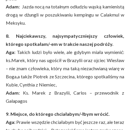
Adam:
Jazda nocą na totalnym odludziu wąską kamienistą
drogą w dżungli w poszukiwaniu kempingu w Calakmul w
Meksyku.
8. Najciekawszy, najsympatyczniejszy człowiek,
którego spotkałam/-em w trakcie naszej podróży.
Aga:
Takich ludzi było wiele, ale gdybym miała wymienić:
ks.Marek, który nas ugościł w Brazylii oraz ojciec Wiesław
– nie znam człowieka, który ma taką niezachwianą wiarę w
Boga,a także Piotrek ze Szczecina, którego spotkaliśmy na
Kubie, Cynthia z Niemiec,
Adam:
Ks. Marek z Brazylii, Carlos – przewodnik z
Galapagos
9. Miejsce, do którego chciałabym/-łbym wrócić.
Aga:
Prawie wszędzie chciałabym być jeszcze raz, ale teraz