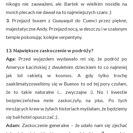
nikogo nie zauważeni, ale Bartek w wielkim nosidle na
moich plecach nie dawał na to najmniejszych szans ;)
3.
Przejazd busem z Guayaquil do Cuenci przez piękne,
majestatyczne Andy. Przejazd nocą, w deszczu i w szalonym
tempie pokonując kolejne serpentyny.
13. Największe zaskoczenie w podróży?
Aga:
Przed wyjazdem wydawało mi się, że podróż po
Ameryce Łacińskiej z dwuletnim dzieckiem to co najmniej
jak lot rakietą w kosmos. A gdy tylko trochę
zaaklimatyzowaliśmy się w Buenos to od tej pory czułam,
że to takie naturalne i… zwyczajne :). No i kwestie
bezpieczeństwa mnie zaskoczyły, na plus. Po tych
mrożących krew w żyłach historiach myślałam, że będziemy
się bali hotel opuszczać ;) .
Adam:
Zaskoczenie generalne – że udało nam się zjechać