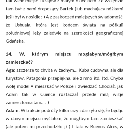
tak wiele miejsc i krajów z małym dzieckiem. Że wszędzie
tam był z nami drepczący Bartek (lub machający nóżkami
jeśli był w nosidle ; ) A z zaskoczeń mniejszych świadomość,
że Ushuaia, która jest końcem świata na półkuli
południowej leży zaledwie na szerokości geograficznej
Gdańska.
14. W, którym miejscu mogłabym/mógłbym
zamieszkać?
Aga:
szczerze to chyba w żadnym… Kuba cudowna, ale dla
turystów, Patagonia przepiękna, ale zimno itd. Itd. Chyba
wolę model = mieszkać w Polsce i zwiedzać. Chociaż, jak
Adam tak w Cuence roztaczał przede mną wizje
zamieszkania tam…. ;)
Adam:
W trakcie podróży kilka razy zdarzyło się, że będąc
w danym miejscu myślałem, że mógłbym tam zamieszkać
(ale potem mi przechodziło ;) ) I tak: w Buenos Aires, w