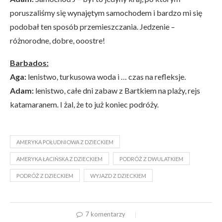
poruszaliśmy się wynajętym samochodem i bardzo mi się
podobał ten sposób przemieszczania. Jedzenie –
różnorodne, dobre, ooostre!
Barbados:
Aga:
lenistwo, turkusowa woda i … czas na refleksje.
Adam:
lenistwo, całe dni zabaw z Bartkiem na plaży, rejs
katamaranem. I żal, że to już koniec podróży.
AMERYKA POŁUDNIOWA Z DZIECKIEM
AMERYKA ŁACIŃSKA Z DZIECKIEM
PODRÓŻ Z DWULATKIEM
PODRÓŻ Z DZIECKIEM
WYJAZD Z DZIECKIEM
7 komentarzy