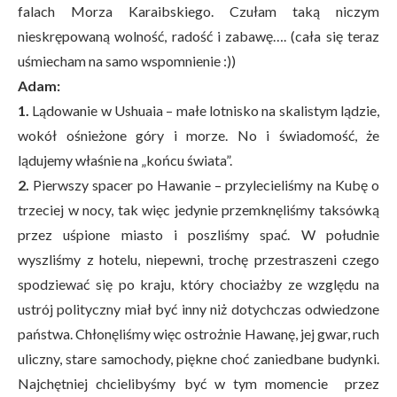
falach Morza Karaibskiego. Czułam taką niczym
nieskrępowaną wolność, radość i zabawę…. (cała się teraz
uśmiecham na samo wspomnienie :))
Adam:
1.
Lądowanie w Ushuaia – małe lotnisko na skalistym lądzie,
wokół ośnieżone góry i morze. No i świadomość, że
lądujemy właśnie na „końcu świata”.
2.
Pierwszy spacer po Hawanie – przylecieliśmy na Kubę o
trzeciej w nocy, tak więc jedynie przemknęliśmy taksówką
przez uśpione miasto i poszliśmy spać. W południe
wyszliśmy z hotelu, niepewni, trochę przestraszeni czego
spodziewać się po kraju, który chociażby ze względu na
ustrój polityczny miał być inny niż dotychczas odwiedzone
państwa. Chłonęliśmy więc ostrożnie Hawanę, jej gwar, ruch
uliczny, stare samochody, piękne choć zaniedbane budynki.
Najchętniej chcielibyśmy być w tym momencie przez