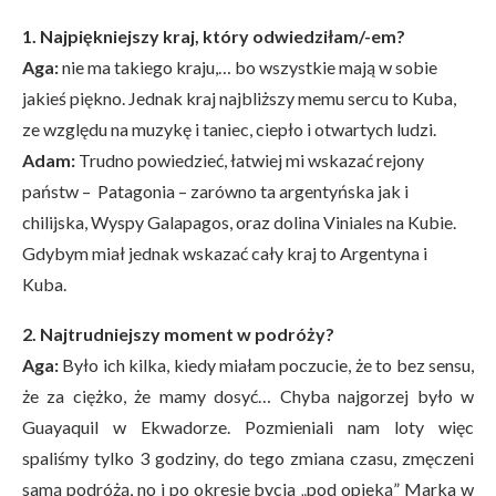
1. Najpiękniejszy kraj, który odwiedziłam/-em?
Aga:
nie ma takiego kraju,… bo wszystkie mają w sobie
jakieś piękno. Jednak kraj najbliższy memu sercu to Kuba,
ze względu na muzykę i taniec, ciepło i otwartych ludzi.
Adam:
Trudno powiedzieć, łatwiej mi wskazać rejony
państw – Patagonia – zarówno ta argentyńska jak i
chilijska, Wyspy Galapagos, oraz dolina Viniales na Kubie.
Gdybym miał jednak wskazać cały kraj to Argentyna i
Kuba.
2. Najtrudniejszy moment w podróży?
Aga:
Było ich kilka, kiedy miałam poczucie, że to bez sensu,
że za ciężko, że mamy dosyć… Chyba najgorzej było w
Guayaquil w Ekwadorze. Pozmieniali nam loty więc
spaliśmy tylko 3 godziny, do tego zmiana czasu, zmęczeni
samą podróżą, no i po okresie bycia „pod opieką” Marka w