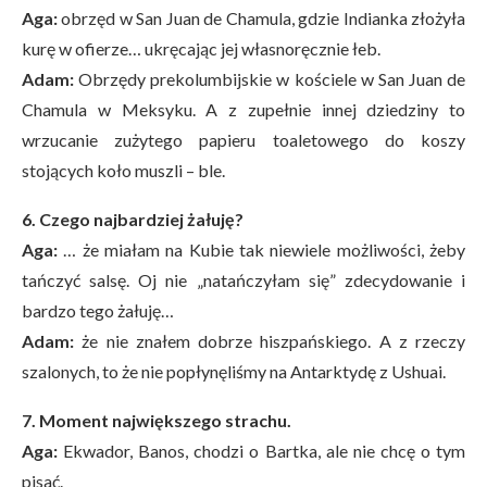
Aga:
obrzęd w San Juan de Chamula, gdzie Indianka złożyła
kurę w ofierze… ukręcając jej własnoręcznie łeb.
Adam:
Obrzędy prekolumbijskie w kościele w San Juan de
Chamula w Meksyku. A z zupełnie innej dziedziny to
wrzucanie zużytego papieru toaletowego do koszy
stojących koło muszli – ble.
6. Czego najbardziej żałuję?
Aga:
… że miałam na Kubie tak niewiele możliwości, żeby
tańczyć salsę. Oj nie „natańczyłam się” zdecydowanie i
bardzo tego żałuję…
Adam:
że nie znałem dobrze hiszpańskiego. A z rzeczy
szalonych, to że nie popłynęliśmy na Antarktydę z Ushuai.
7. Moment największego strachu.
Aga:
Ekwador, Banos, chodzi o Bartka, ale nie chcę o tym
pisać.