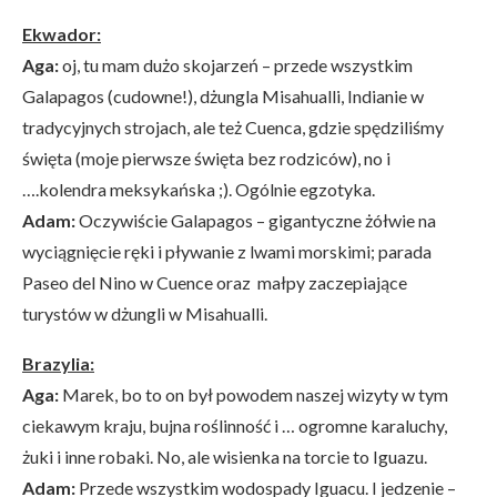
Ekwador:
Aga:
oj, tu mam dużo skojarzeń – przede wszystkim
Galapagos (cudowne!), dżungla Misahualli, Indianie w
tradycyjnych strojach, ale też Cuenca, gdzie spędziliśmy
święta (moje pierwsze święta bez rodziców), no i
….kolendra meksykańska ;). Ogólnie egzotyka.
Adam:
Oczywiście Galapagos – gigantyczne żółwie na
wyciągnięcie ręki i pływanie z lwami morskimi; parada
Paseo del Nino w Cuence oraz małpy zaczepiające
turystów w dżungli w Misahualli.
Brazylia:
Aga:
Marek, bo to on był powodem naszej wizyty w tym
ciekawym kraju, bujna roślinność i … ogromne karaluchy,
żuki i inne robaki. No, ale wisienka na torcie to Iguazu.
Adam:
Przede wszystkim wodospady Iguacu. I jedzenie –