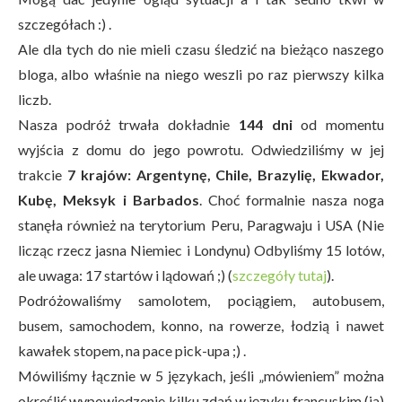
szczegółach :) .
Ale dla tych do nie mieli czasu śledzić na bieżąco naszego
bloga, albo właśnie na niego weszli po raz pierwszy kilka
liczb.
Nasza podróż trwała dokładnie
144 dni
od momentu
wyjścia z domu do jego powrotu. Odwiedziliśmy w jej
trakcie
7 krajów: Argentynę, Chile, Brazylię, Ekwador,
Kubę, Meksyk i Barbados
. Choć formalnie nasza noga
stanęła również na terytorium Peru, Paragwaju i USA (Nie
licząc rzecz jasna Niemiec i Londynu) Odbyliśmy 15 lotów,
ale uwaga: 17 startów i lądowań ;) (
szczegóły tutaj
).
Podróżowaliśmy samolotem, pociągiem, autobusem,
busem, samochodem, konno, na rowerze, łodzią i nawet
kawałek stopem, na pace pick-upa ;) .
Mówiliśmy łącznie w 5 językach, jeśli „mówieniem” można
określić wypowiedzenie kilku zdań w języku francuskim (ja)