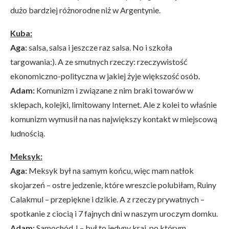
dużo bardziej różnorodne niż w Argentynie.
Kuba:
Aga:
salsa, salsa i jeszcze raz salsa. No i szkoła
targowania:). A ze smutnych rzeczy: rzeczywistość
ekonomiczno-polityczna w jakiej żyje większość osób.
Adam:
Komunizm i związane z nim braki towarów w
sklepach, kolejki, limitowany Internet. Ale z kolei to właśnie
komunizm wymusił na nas największy kontakt w miejscową
ludnością.
Meksyk:
Aga:
Meksyk był na samym końcu, więc mam natłok
skojarzeń – ostre jedzenie, które wreszcie polubiłam, Ruiny
Calakmul – przepiękne i dzikie. A z rzeczy prywatnych –
spotkanie z ciocią i 7 fajnych dni w naszym uroczym domku.
Adam:
Samochód J – był to jedyny kraj, po którym