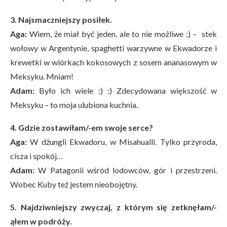
3. Najsmaczniejszy posiłek.
Aga:
Wiem, że miał być jeden, ale to nie możliwe ;) – stek
wołowy w Argentynie, spaghetti warzywne w Ekwadorze i
krewetki w wiórkach kokosowych z sosem ananasowym w
Meksyku. Mniam!
Adam:
Było ich wiele :) :) Zdecydowana większość w
Meksyku – to moja ulubiona kuchnia.
4. Gdzie zostawiłam/-em swoje serce?
Aga:
W dżungli Ekwadoru, w Misahualli. Tylko przyroda,
cisza i spokój…
Adam:
W Patagonii wśród lodowców, gór i przestrzeni.
Wobec Kuby też jestem nieobojętny.
5. Najdziwniejszy zwyczaj, z którym się zetknęłam/-
ąłem w podróży.