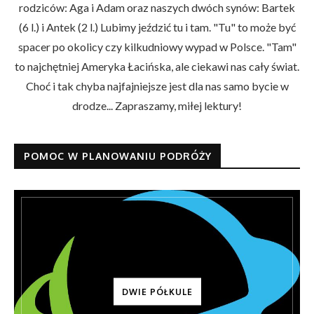
rodziców: Aga i Adam oraz naszych dwóch synów: Bartek
(6 l.) i Antek (2 l.) Lubimy jeździć tu i tam. "Tu" to może być
spacer po okolicy czy kilkudniowy wypad w Polsce. "Tam"
to najchętniej Ameryka Łacińska, ale ciekawi nas cały świat.
Choć i tak chyba najfajniejsze jest dla nas samo bycie w
drodze... Zapraszamy, miłej lektury!
POMOC W PLANOWANIU PODRÓŻY
DWIE PÓŁKULE