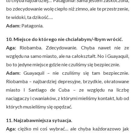
to chyba najbardziej… Patagonia! Sama jestem zaskoczona,
bo zdecydowanie wolę ciepło niż zimno, ale te przestrzenie,
te widoki, ta dzikość….
Adam:
Patagonia.
10. Miejsce do którego nie chciałabym/-łbym wrócić.
Aga:
Riobamba. Zdecydowanie. Chyba nawet nie ze
względu na samo miasto, ale na całokształt. No i Guayaquil,
bo to jedyne miejsce gdzie nie czuliśmy się bezpiecznie.
Adam:
Guayaquil – nie czuliśmy się tam bezpiecznie.
Riobamba – najbardziej depresyjne, brzydkie, okratowane
miasto I Santiago de Cuba – ze względu na liczbę
naciągaczy i cwaniaków, z którymi mieliśmy kontakt, lub od
których musieliśmy się opędzać.
11. Najzabawniejsza sytuacja.
Aga:
ciężko mi coś wybrać… ale chyba każdorazowo jak