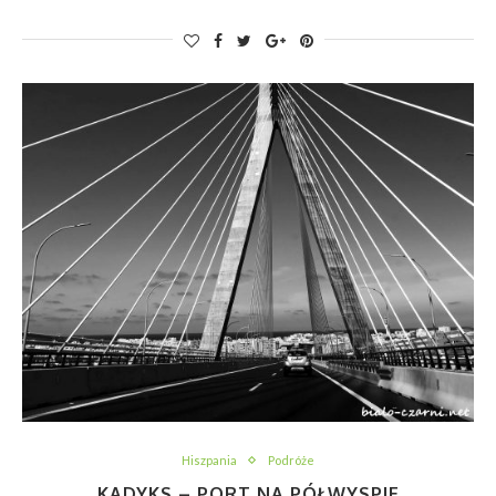
Hiszpania
Podróże
KADYKS – PORT NA PÓŁWYSPIE