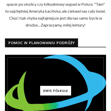
spacer po okolicy czy kilkudniowy wypad w Polsce. "Tam"
to najchętniej Ameryka Łacińska, ale ciekawi nas cały świat.
Choć i tak chyba najfajniejsze jest dla nas samo bycie w
drodze... Zapraszamy, miłej lektury!
POMOC W PLANOWANIU PODRÓŻY
DWIE PÓŁKULE