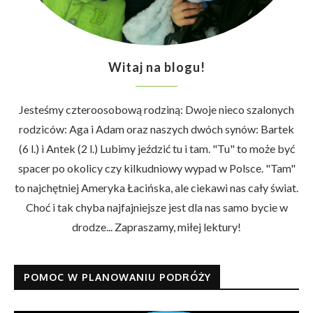
Witaj na blogu!
Jesteśmy czteroosobową rodziną: Dwoje nieco szalonych
rodziców: Aga i Adam oraz naszych dwóch synów: Bartek
(6 l.) i Antek (2 l.) Lubimy jeździć tu i tam. "Tu" to może być
spacer po okolicy czy kilkudniowy wypad w Polsce. "Tam"
to najchętniej Ameryka Łacińska, ale ciekawi nas cały świat.
Choć i tak chyba najfajniejsze jest dla nas samo bycie w
drodze... Zapraszamy, miłej lektury!
POMOC W PLANOWANIU PODRÓŻY