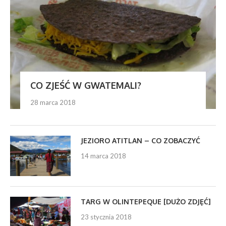
CO ZJEŚĆ W GWATEMALI?
28 marca 2018
JEZIORO ATITLAN – CO ZOBACZYĆ
14 marca 2018
TARG W OLINTEPEQUE [DUŻO ZDJĘĆ]
23 stycznia 2018