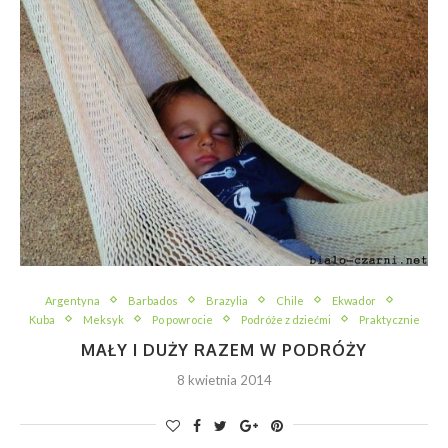
Argentyna
Barbados
Brazylia
Chile
Ekwador
Kuba
Meksyk
Po powrocie
Podróże z dziećmi
Praktycznie
MAŁY I DUŻY RAZEM W PODRÓŻY
8 kwietnia 2014