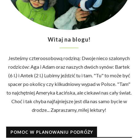
Witaj na blogu!
Jesteśmy czteroosobową rodziną: Dwoje nieco szalonych
rodziców: Aga i Adam oraz naszych dwóch synów: Bartek
(6 l.) i Antek (2 l.) Lubimy jeździć tu i tam. "Tu" to może być
spacer po okolicy czy kilkudniowy wypad w Polsce. "Tam"
to najchętniej Ameryka Łacińska, ale ciekawi nas cały świat.
Choć i tak chyba najfajniejsze jest dla nas samo bycie w
drodze... Zapraszamy, miłej lektury!
POMOC W PLANOWANIU PODRÓŻY