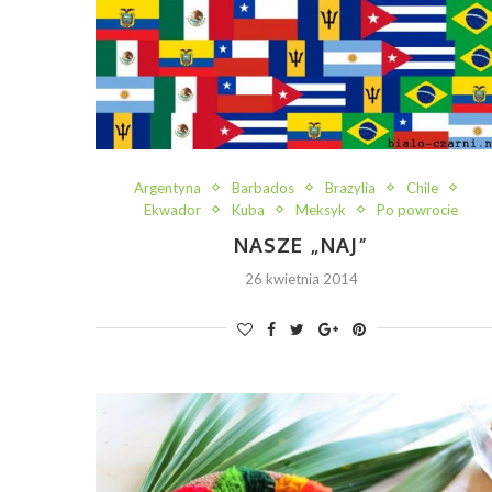
Argentyna
Barbados
Brazylia
Chile
Ekwador
Kuba
Meksyk
Po powrocie
NASZE „NAJ”
26 kwietnia 2014