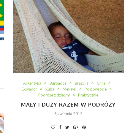
Argentyna
Barbados
Brazylia
Chile
Ekwador
Kuba
Meksyk
Po powrocie
Podróże z dziećmi
Praktycznie
MAŁY I DUŻY RAZEM W PODRÓŻY
8 kwietnia 2014