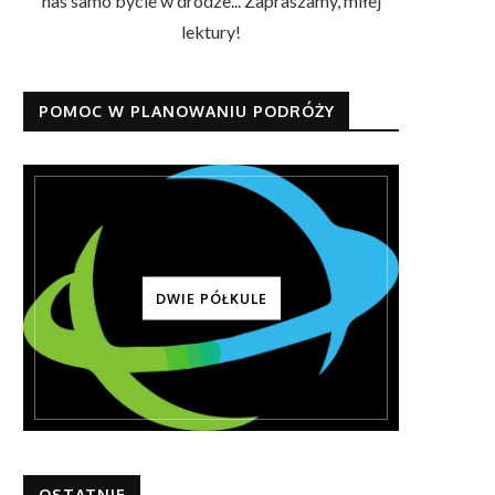
nas samo bycie w drodze... Zapraszamy, miłej
lektury!
POMOC W PLANOWANIU PODRÓŻY
DWIE PÓŁKULE
OSTATNIE