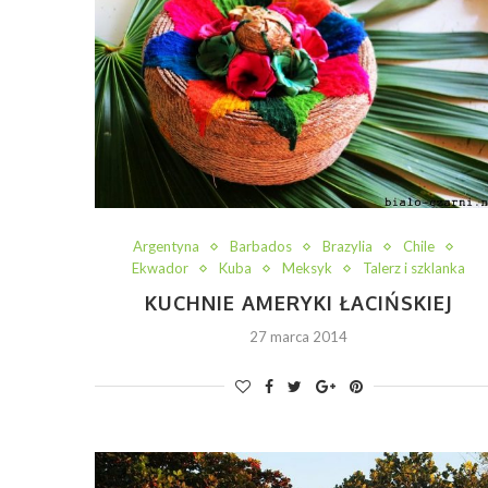
Argentyna
Barbados
Brazylia
Chile
Ekwador
Kuba
Meksyk
Talerz i szklanka
KUCHNIE AMERYKI ŁACIŃSKIEJ
27 marca 2014