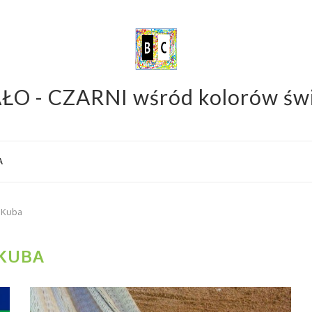
ŁO - CZARNI wśród kolorów św
A
Kuba
KUBA