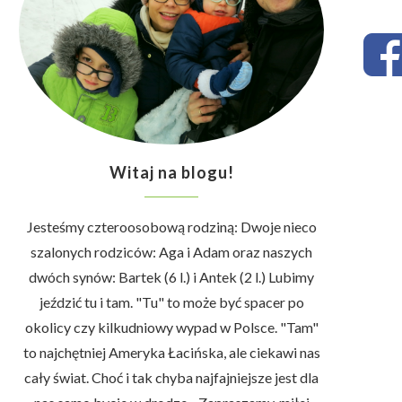
Witaj na blogu!
Jesteśmy czteroosobową rodziną: Dwoje nieco
szalonych rodziców: Aga i Adam oraz naszych
dwóch synów: Bartek (6 l.) i Antek (2 l.) Lubimy
jeździć tu i tam. "Tu" to może być spacer po
okolicy czy kilkudniowy wypad w Polsce. "Tam"
to najchętniej Ameryka Łacińska, ale ciekawi nas
cały świat. Choć i tak chyba najfajniejsze jest dla