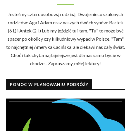
Jesteśmy czteroosobową rodziną: Dwoje nieco szalonych
rodziców: Aga i Adam oraz naszych dwóch synów: Bartek
(6 l.) i Antek (2 l.) Lubimy jeździć tu i tam. "Tu" to może być
spacer po okolicy czy kilkudniowy wypad w Polsce. "Tam"
to najchętniej Ameryka Łacińska, ale ciekawi nas cały świat.
Choć i tak chyba najfajniejsze jest dla nas samo bycie w
drodze... Zapraszamy, miłej lektury!
POMOC W PLANOWANIU PODRÓŻY