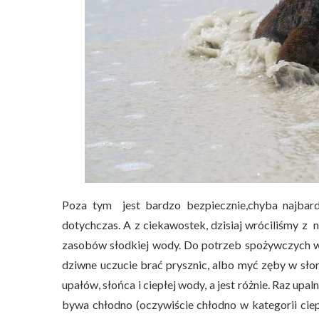
Poza tym jest bardzo bezpiecznie,chyba najbard
dotychczas. A z ciekawostek, dzisiaj wróciliśmy z na
zasobów słodkiej wody. Do potrzeb spożywczych wod
dziwne uczucie brać prysznic, albo myć zęby w słon
upałów, słońca i ciepłej wody, a jest różnie. Raz upal
bywa chłodno (oczywiście chłodno w kategorii ciep