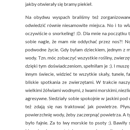
jakby otwierały się bramy piekieł.
Na obydwu wyspach braliśmy też zorganizowane
odwiedzić równie niesamowite miejsca. No i to wła
oczywiście o snorkeling! :D. Dla mnie na początku
sobie nagle, że mam nie oddychać przez nos?! N
podwodne życie. Gdy byłam dzieckiem, jednym z m
wody. Tzn. móc zobaczyć wszystkie rośliny, zwierzęt
dzięki tym doświadczeniom, spełniłam je :). I musz
innym świecie, widzieć te wszytkie skały, tunele, f
bliskie spotkania ze zwierzętami. W trakcie nasz
wielkimi żółwiami wodnymi, z lwami morskimi, niezlicz
agresywne. Siedziały sobie spokojnie w jaskini po
też zdają się nas traktować jak powietrze. Płyn
powierzchnię wody, żeby zaczerpnąć powietrza. A t
było fajnie. Za to lwy morskie to psoty :). Bawił