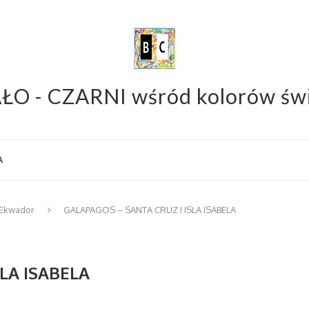
ŁO - CZARNI wśród kolorów św
A
Ekwador
GALAPAGOS – SANTA CRUZ I ISLA ISABELA
LA ISABELA