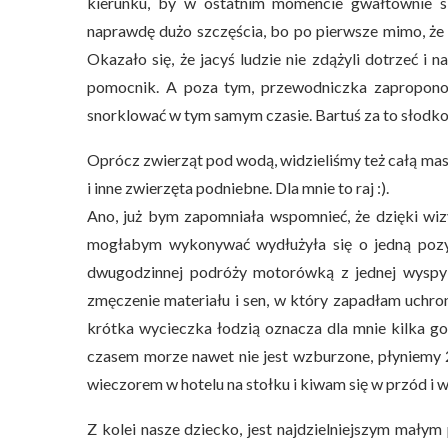
kierunku, by w ostatnim momencie gwałtownie sk
naprawdę dużo szczęścia, bo po pierwsze mimo, że 
Okazało się, że jacyś ludzie nie zdążyli dotrzeć i 
pomocnik. A poza tym, przewodniczka zapropon
snorklować w tym samym czasie. Bartuś za to słodko 
Oprócz zwierząt pod wodą, widzieliśmy też całą masę
i inne zwierzęta podniebne. Dla mnie to raj :).
Ano, już bym zapomniała wspomnieć, że dzięki wiz
mogłabym wykonywać wydłużyła się o jedną pozyc
dwugodzinnej podróży motorówką z jednej wyspy 
zmęczenie materiału i sen, w który zapadłam uchro
krótka wycieczka łodzią oznacza dla mnie kilka go
czasem morze nawet nie jest wzburzone, płyniemy 2 
wieczorem w hotelu na stołku i kiwam się w przód i w
Z kolei nasze dziecko, jest najdzielniejszym małym