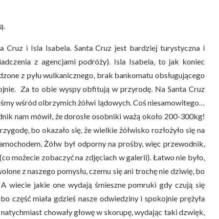
ą.
Cruz i Isla Isabela. Santa Cruz jest bardziej turystyczna i
dczenia z agencjami podróży). Isla Isabela, to jak koniec
rdzone z pyłu wulkanicznego, brak bankomatu obsługującego
kojnie. Za to obie wyspy obfitują w przyrodę. Na Santa Cruz
liśmy wśród olbrzymich żółwi lądowych. Coś niesamowitego…
wodnik nam mówił, że dorosłe osobniki ważą około 200-300kg!
rzygodę, bo okazało się, że wielkie żółwisko rozłożyło się na
 samochodem. Żółw był odporny na prośby, więc przewodnik,
co możecie zobaczyć na zdjęciach w galerii). Łatwo nie było,
wolone z naszego pomysłu, czemu się ani trochę nie dziwię, bo
 A wiecie jakie one wydają śmieszne pomruki gdy czują się
 bo część miała gdzieś nasze odwiedziny i spokojnie prężyła
óre natychmiast chowały głowę w skorupę, wydając taki dzwięk,