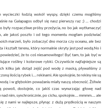
 wycieczki łodzią wokół wyspy, dzięki czemu mogliśmy
śnie na Galapagos odbył się nasz pierwszy raz ;) … chodzi
 to były rozpaczliwe próby przeżycia, no bo jak wytłumaczyć
o, ale jakoś poszło i od tego momentu mogłam podziwiać
oich marzeń, było zobaczyć dno morza czy oceanu, ale bez
a i kształt terenu, który normalnie skryty jest pod wodą.No i
ę powiedzieć, że to coś niesamowitego! Być tam, to jak być w
alujące rośliny i kolorowe rybki. Oczywiście najfajniejsze są
ych kilku jak dotąd zejść pod wodę z maską, pływaliśmy z
oną ilością rybek i…. rekinami. Ale spokojnie, te rekiny nie są
d wodą i w głębokim poważaniu miały naszą obecność. Żółwie
ą powoli, dostojnie, co jakiś czas wynurzając głowę nad
y nad nim, synchronicznie, po cichu, spokojnie…. mmmm…. ale
y się z nami w najlepsze, płynąc z dużą prędkością w naszym