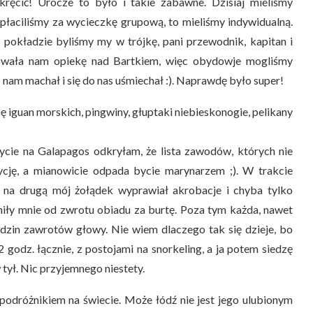
ręcić! Urocze to było i takie zabawne. Dzisiaj mieliśmy
płaciliśmy za wycieczkę grupową, to mieliśmy indywidualną.
na pokładzie byliśmy my w trójkę, pani przewodnik, kapitan i
owała nam opiekę nad Bartkiem, więc obydowje mogliśmy
nam machał i się do nas uśmiechał :). Naprawdę było super!
 iguan morskich, pingwiny, głuptaki niebieskonogie, pelikany
ycie na Galapagos odkryłam, że lista zawodów, których nie
ję, a mianowicie odpada bycie marynarzem ;). W trakcie
na drugą mój żołądek wyprawiał akrobacje i chyba tylko
niły mnie od zwrotu obiadu za burtę. Poza tym każda, nawet
dzin zawrotów głowy. Nie wiem dlaczego tak się dzieje, bo
godz. łącznie, z postojami na snorkeling, a ja potem siedzę
 tył. Nic przyjemnego niestety.
 podróżnikiem na świecie. Może łódź nie jest jego ulubionym