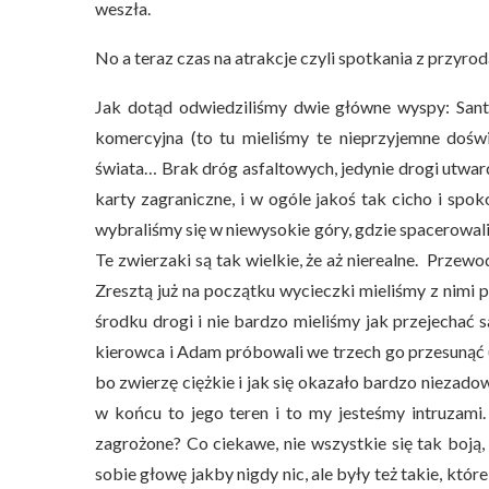
weszła.
No a teraz czas na atrakcje czyli spotkania z przyrod
Jak dotąd odwiedziliśmy dwie główne wyspy: Santa 
komercyjna (to tu mieliśmy te nieprzyjemne doświa
świata… Brak dróg asfaltowych, jedynie drogi utwa
karty zagraniczne, i w ogóle jakoś tak cicho i spo
wybraliśmy się w niewysokie góry, gdzie spacerowa
Te zwierzaki są tak wielkie, że aż nierealne. Prze
Zresztą już na początku wycieczki mieliśmy z nimi p
środku drogi i nie bardzo mieliśmy jak przejechać
kierowca i Adam próbowali we trzech go przesunąć (
bo zwierzę ciężkie i jak się okazało bardzo niezado
w końcu to jego teren i to my jesteśmy intruzami.
zagrożone? Co ciekawe, nie wszystkie się tak boją,
sobie głowę jakby nigdy nic, ale były też takie, kt