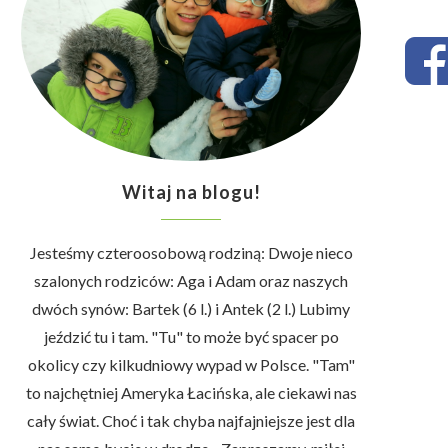
Witaj na blogu!
Jesteśmy czteroosobową rodziną: Dwoje nieco
szalonych rodziców: Aga i Adam oraz naszych
dwóch synów: Bartek (6 l.) i Antek (2 l.) Lubimy
jeździć tu i tam. "Tu" to może być spacer po
okolicy czy kilkudniowy wypad w Polsce. "Tam"
to najchętniej Ameryka Łacińska, ale ciekawi nas
cały świat. Choć i tak chyba najfajniejsze jest dla