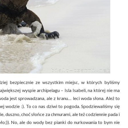
ziej bezpiecznie ze wszystkim miejsc, w których byliśmy
jwiększej wyspie archipelagu – Isla Isabeli, na której nie ma
a jest sprowadzana, ale z kranu… leci woda słona. Ależ to
ej wodzie :). To co nas dziwi to pogoda. Spodziewaliśmy się
nie, duszno, choć słońce za chmurami, ale też codziennie pada i
ło;)). No, ale do wody bez pianki do nurkowania to bym nie