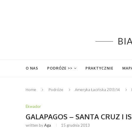
BIA
O NAS
PODRÓŻE >>
PRAKTYCZNIE
MAP
Home
Podróże
Ameryka Łacińska 2013/14
Ekwador
GALAPAGOS – SANTA CRUZ I IS
written by
Aga
15 grudnia 2013