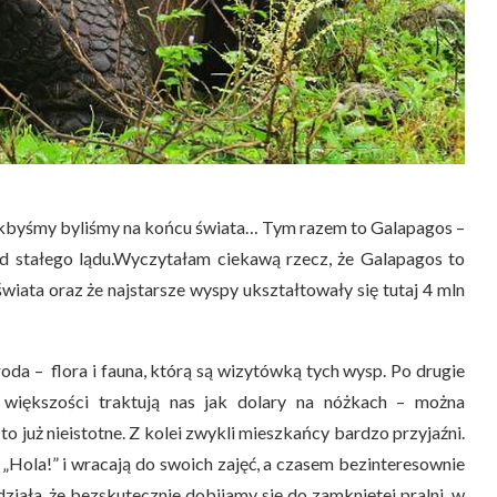
 jakbyśmy byliśmy na końcu świata… Tym razem to Galapagos –
d stałego lądu.Wyczytałam ciekawą rzecz, że Galapagos to
wiata oraz że najstarsze wyspy ukształtowały się tutaj 4 mln
oda – flora i fauna, którą są wizytówką tych wysp. Po drugie
w większości traktują nas jak dolary na nóżkach – można
o już nieistotne. Z kolei zwykli mieszkańcy bardzo przyjaźni.
 „Hola!” i wracają do swoich zajęć, a czasem bezinteresownie
ziała, że bezskutecznie dobijamy się do zamkniętej pralni, w