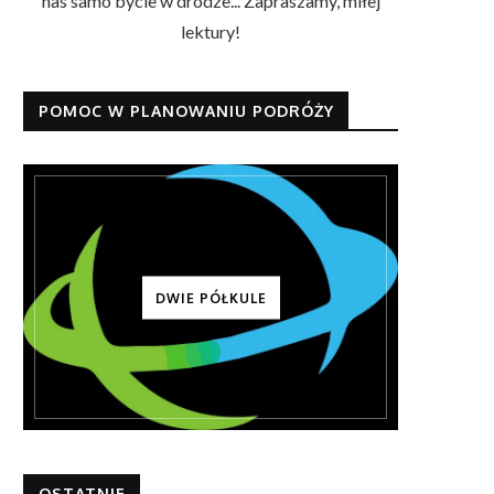
nas samo bycie w drodze... Zapraszamy, miłej
lektury!
POMOC W PLANOWANIU PODRÓŻY
DWIE PÓŁKULE
OSTATNIE