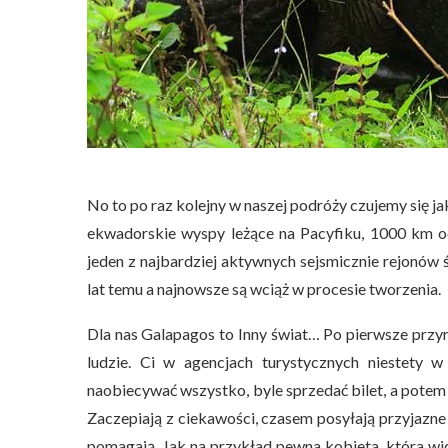
No to po raz kolejny w naszej podróży czujemy się
ekwadorskie wyspy leżące na Pacyfiku, 1000 km o
jeden z najbardziej aktywnych sejsmicznie rejonów ś
lat temu a najnowsze są wciąż w procesie tworzenia.
Dla nas Galapagos to Inny świat… Po pierwsze przyr
ludzie. Ci w agencjach turystycznych niestety 
naobiecywać wszystko, byle sprzedać bilet, a potem t
Zaczepiają z ciekawości, czasem posyłają przyjazne
pomagają. Jak na przykład pewna kobieta, która wid